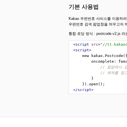
기본 사용법
Kakao 우편번호 서비스를 이용하려
우편번호 검색 팝업창을 띄우고자 하
통합 로딩 방식 : postcode.v2
<
script
src
=
"//t1.kakao
<
script
>
new
kakao
.
Postcode
(
oncomplete
: 
fun
// 팝업에서 
// 예제를 참
        }
    }).
open
();
</
script
>